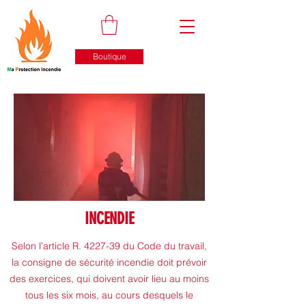
Boutique
INCENDIE
Selon l’article R. 4227-39 du Code du travail,
la consigne de sécurité incendie doit prévoir
des exercices, qui doivent avoir lieu au moins
tous les six mois, au cours desquels le